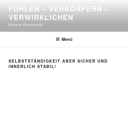
Zum
FÜHLEN – VERKÖRPERN –
Inhalt
VERWIRKLICHEN
springen
Melanie Westerheide
Menü
SELBSTSTÄNDIGKEIT ABER SICHER UND
INNERLICH STABIL!